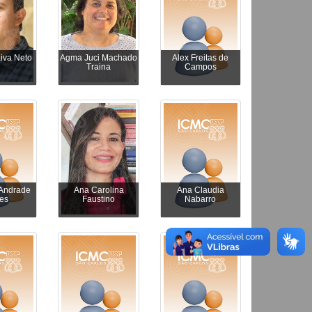
iva Neto
Agma Juci Machado
Alex Freitas de
Traina
Campos
 Andrade
Ana Carolina
Ana Claudia
es
Faustino
Nabarro