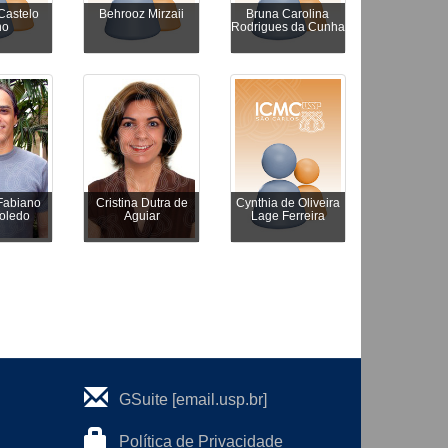
Castelo
Behrooz Mirzaii
Bruna Carolina
ho
Rodrigues da Cunha
Fabiano
Cristina Dutra de
Cynthia de Oliveira
Toledo
Aguiar
Lage Ferreira
GSuite [email.usp.br]
Política de Privacidade