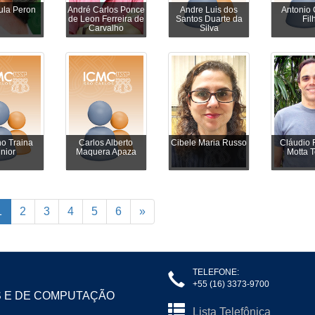
ula Peron
André Carlos Ponce
Andre Luis dos
Antonio 
de Leon Ferreira de
Santos Duarte da
Fil
Carvalho
Silva
o Traina
Carlos Alberto
Cibele Maria Russo
Cláudio 
nior
Maquera Apaza
Motta 
1
2
3
4
5
6
»
TELEFONE:
+55 (16) 3373-9700
S E DE COMPUTAÇÃO
Lista Telefônica