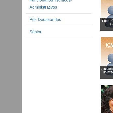
Funcionários Técnicos-
Administrativos
Pós-Doutorandos
Éder Rí
C
Sênior
Alexand
Botazz