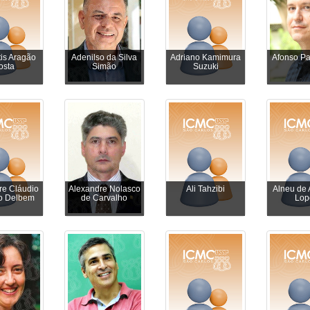
tis Aragão
Adenilso da Silva
Adriano Kamimura
Afonso Pa
osta
Simão
Suzuki
re Cláudio
Alexandre Nolasco
Ali Tahzibi
Alneu de
o Delbem
de Carvalho
Lop