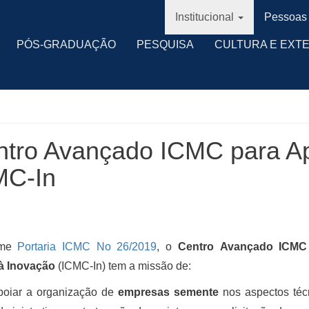
Institucional
Pessoas
PÓS-GRADUAÇÃO
PESQUISA
CULTURA E EXT
tro Avançado ICMC para Ap
MC-In
rme
Portaria ICMC No 26/2019
, o
Centro
Avançado ICMC
à Inovação
(ICMC-In) tem a missão de:
poiar a organização de
empresas semente
nos aspectos téc