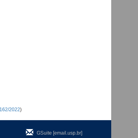
º162/2022
)
GSuite [email.usp.br]