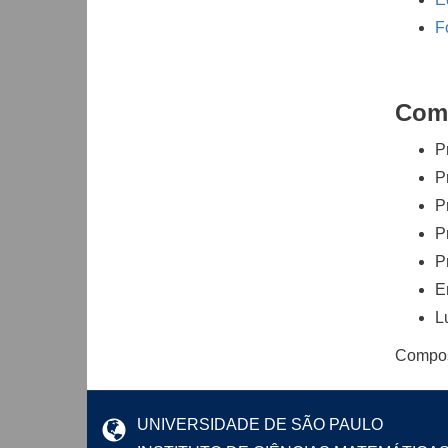
F
Comi
P
P
Pr
P
P
E
L
Compos
UNIVERSIDADE DE SÃO PAULO