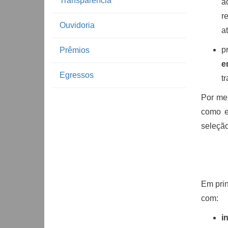
Transparência
a
r
Ouvidoria
a
p
Prêmios
e
Egressos
t
Por me
como e
seleção
Em prin
com:
i