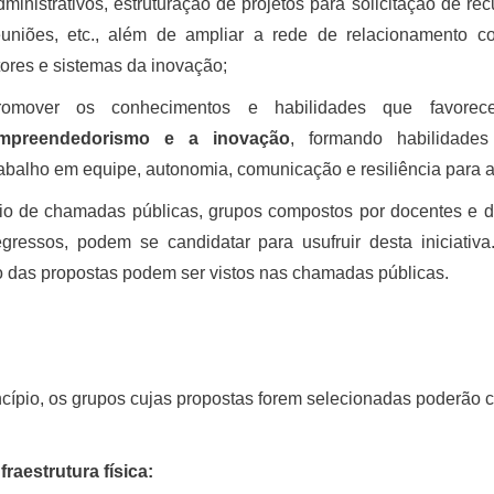
dministrativos, estruturação de projetos para solicitação de rec
euniões, etc., além de ampliar a rede de relacionamento 
tores e sistemas da inovação;
romover os conhecimentos e habilidades que favore
mpreendedorismo e a inovação
, formando habilidades
rabalho em equipe, autonomia, comunicação e resiliência para a
io de chamadas públicas, grupos compostos por docentes e d
gressos, podem se candidatar para usufruir desta iniciativa
 das propostas podem ser vistos nas chamadas públicas.
cípio, os grupos cujas propostas forem selecionadas poderão c
nfraestrutura física: