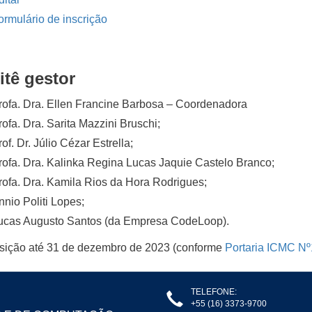
ormulário de inscrição
tê gestor
rofa. Dra. Ellen Francine Barbosa – Coordenadora
rofa. Dra. Sarita Mazzini Bruschi;
of. Dr. Júlio Cézar Estrella;
rofa. Dra. Kalinka Regina Lucas Jaquie Castelo Branco;
rofa. Dra. Kamila Rios da Hora Rodrigues;
nnio Politi Lopes;
ucas Augusto Santos (da Empresa CodeLoop).
ição até 31 de dezembro de 2023 (conforme
Portaria ICMC N
TELEFONE:
+55 (16) 3373-9700